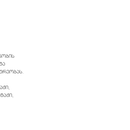
ნობის
ტა
ურეობას.
აჟი,
ტაჟი,