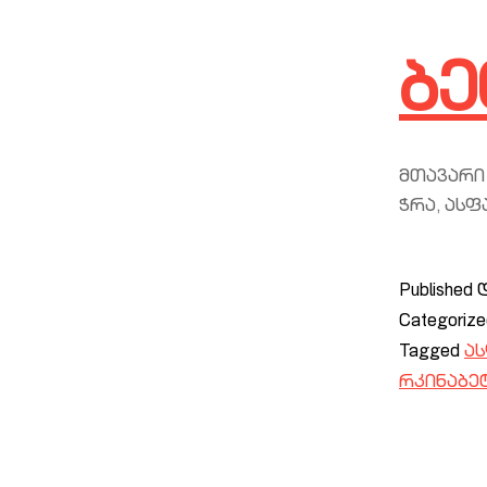
ბე
მთავარი 
ჭრა, ასფ
Published
Categoriz
Tagged
ა
რკინაბე