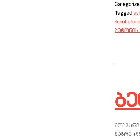
Categoriz
Tagged
asf
rkinabetoni
ბეტონის
ბე
მთავარი
გაჭრა +9