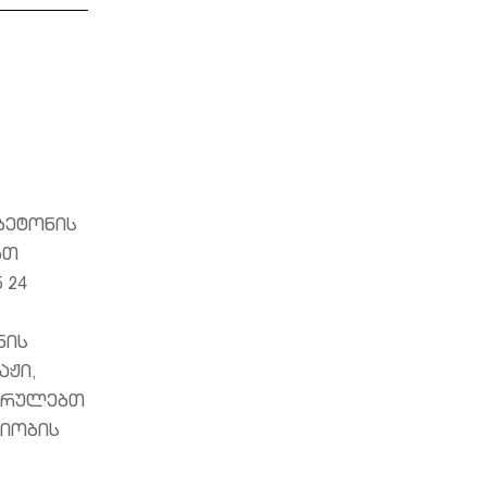
ბეტონის
ბთ
 24
ნის
აჟი,
ასრულებთ
ღიობის