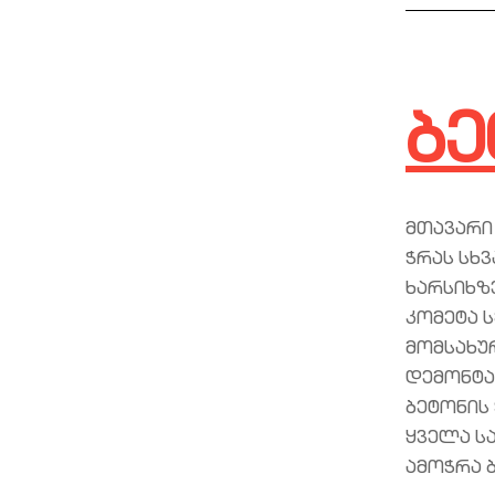
ბე
მთავარი
ჭრას სხ
ხარსიხზე
კომეტა 
მომსახუ
დემონტა
ბეტონის
ყველა ს
ამოჭრა 