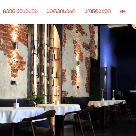
ჩვენ შესახებ
სერვისები
კონტაქტი